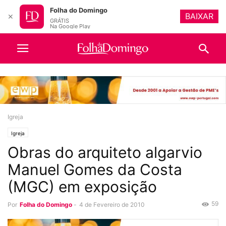
Folha do Domingo
BAIXAR
✕
GRÁTIS
Na Google Play
Igreja
Igreja
Obras do arquiteto algarvio
Manuel Gomes da Costa
(MGC) em exposição
59
Por
Folha do Domingo
-
4 de Fevereiro de 2010