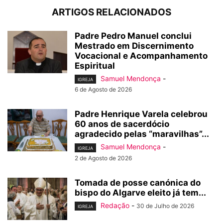
ARTIGOS RELACIONADOS
Padre Pedro Manuel conclui
Mestrado em Discernimento
Vocacional e Acompanhamento
Espiritual
Samuel Mendonça
-
IGREJA
6 de Agosto de 2026
Padre Henrique Varela celebrou
60 anos de sacerdócio
agradecido pelas “maravilhas”...
Samuel Mendonça
-
IGREJA
2 de Agosto de 2026
Tomada de posse canónica do
bispo do Algarve eleito já tem...
Redação
-
30 de Julho de 2026
IGREJA