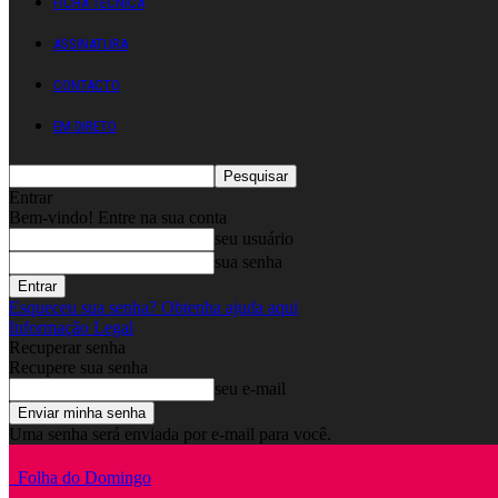
FICHA TÉCNICA
ASSINATURA
CONTACTO
EM DIRETO
Entrar
Bem-vindo! Entre na sua conta
seu usuário
sua senha
Esqueceu sua senha? Obtenha ajuda aqui
Informação Legal
Recuperar senha
Recupere sua senha
seu e-mail
Uma senha será enviada por e-mail para você.
Folha do Domingo