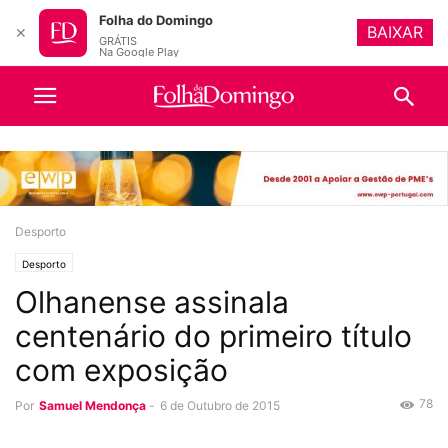
Folha do Domingo
BAIXAR
✕
GRÁTIS
Na Google Play
Desporto
Desporto
Olhanense assinala
centenário do primeiro título
com exposição
78
Por
Samuel Mendonça
-
6 de Outubro de 2015