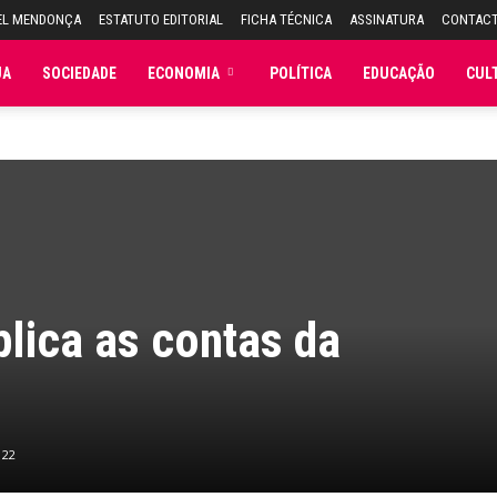
EL MENDONÇA
ESTATUTO EDITORIAL
FICHA TÉCNICA
ASSINATURA
CONTAC
JA
SOCIEDADE
ECONOMIA
POLÍTICA
EDUCAÇÃO
CUL
lica as contas da
22