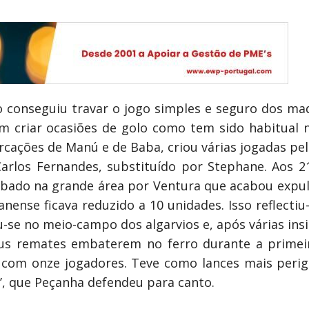
o conseguiu travar o jogo simples e seguro dos mad
m criar ocasiões de golo como tem sido habitual 
rcações de Manú e de Baba, criou várias jogadas pel
arlos Fernandes, substituído por Stephane. Aos 21
ubado na grande área por Ventura que acabou expul
nense ficava reduzido a 10 unidades. Isso reflecti
-se no meio-campo dos algarvios e, após várias ins
eus remates embaterem no ferro durante a primeir
 com onze jogadores. Teve como lances mais perig
2’, que Peçanha defendeu para canto.