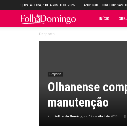
QUINTA-FEIRA, 6 DE AGOSTO DE 2026
ANO: CXII
DIRETOR: SAMU
Folha
INÍCIO
IGRE
Desporto
do
Domingo
Desporto
Olhanense comp
manutenção
Por
Folha do Domingo
-
19 de Abril de 2010