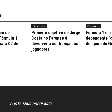
R
Desporto
Desporto
io de
Primeiro objetivo de Jorge
Fórmula 1 em
 Fórmula 1
Costa no Farense é
dependente “d
para 02 de
devolver a confiança aos
de apoio do G
jogadores
POSTS MAIS POPULARES