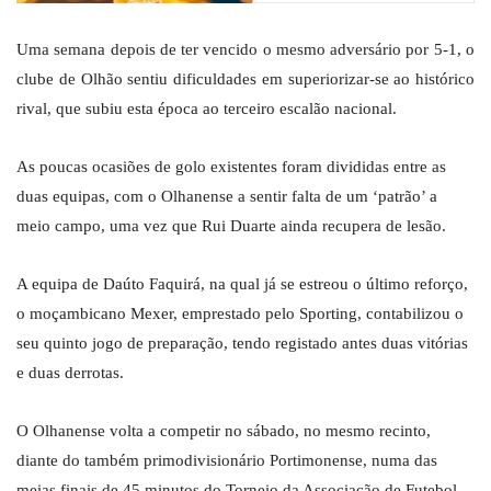
Uma semana depois de ter vencido o mesmo adversário por 5-1, o
clube de Olhão sentiu dificuldades em superiorizar-se ao histórico
rival, que subiu esta época ao terceiro escalão nacional.
As poucas ocasiões de golo existentes foram divididas entre as
duas equipas, com o Olhanense a sentir falta de um ‘patrão’ a
meio campo, uma vez que Rui Duarte ainda recupera de lesão.
A equipa de Daúto Faquirá, na qual já se estreou o último reforço,
o moçambicano Mexer, emprestado pelo Sporting, contabilizou o
seu quinto jogo de preparação, tendo registado antes duas vitórias
e duas derrotas.
O Olhanense volta a competir no sábado, no mesmo recinto,
diante do também primodivisionário Portimonense, numa das
meias finais de 45 minutos do Torneio da Associação de Futebol