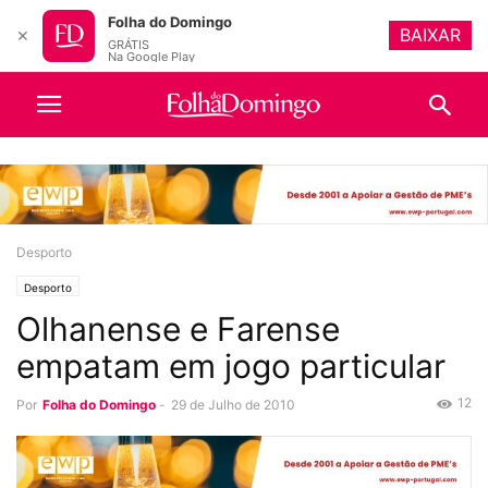
Folha do Domingo
BAIXAR
✕
GRÁTIS
Na Google Play
Desporto
Desporto
Olhanense e Farense
empatam em jogo particular
12
Por
Folha do Domingo
-
29 de Julho de 2010