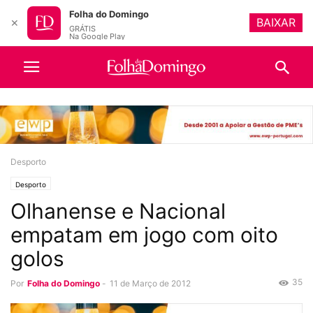
Folha do Domingo
BAIXAR
✕
GRÁTIS
Na Google Play
Desporto
Desporto
Olhanense e Nacional
empatam em jogo com oito
golos
35
Por
Folha do Domingo
-
11 de Março de 2012