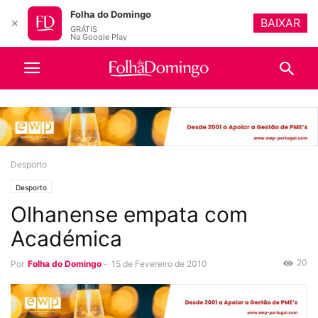
Folha do Domingo
BAIXAR
✕
GRÁTIS
Na Google Play
Desporto
Desporto
Olhanense empata com
Académica
20
Por
Folha do Domingo
-
15 de Fevereiro de 2010