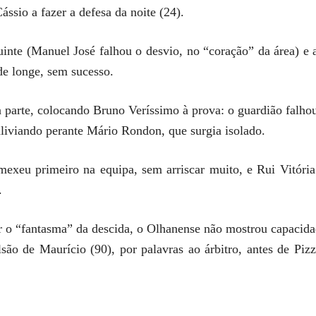
ssio a fazer a defesa da noite (24).
uinte (Manuel José falhou o desvio, no “coração” da área) e
de longe, sem sucesso.
 parte, colocando Bruno Veríssimo à prova: o guardião falhou
liviando perante Mário Rondon, que surgia isolado.
exeu primeiro na equipa, sem arriscar muito, e Rui Vitória
.
ar o “fantasma” da descida, o Olhanense não mostrou capacid
ão de Maurício (90), por palavras ao árbitro, antes de Pizz