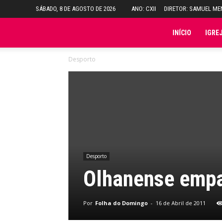
SÁBADO, 8 DE AGOSTO DE 2026
ANO: CXII
DIRETOR: SAMUEL M
Folha
INÍCIO
IGRE
Desporto
do
Domingo
Desporto
Olhanense empa
Por
Folha do Domingo
-
16 de Abril de 2011