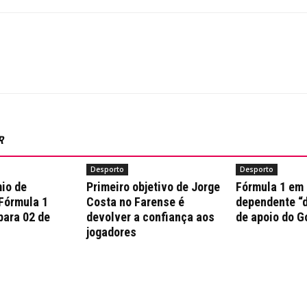
R
Desporto
Desporto
io de
Primeiro objetivo de Jorge
Fórmula 1 em
 Fórmula 1
Costa no Farense é
dependente “d
para 02 de
devolver a confiança aos
de apoio do G
jogadores