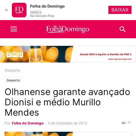
Folha do Domingo
BAIXAR
✕
GRÁTIS
Na Google Play
Desporto
Desporto
Olhanense garante avançado
Dionisi e médio Murillo
Mendes
31
Por
Folha do Domingo
-
3 de Setembro de 2013