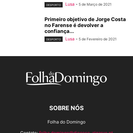
Lusa
-
5 de Março de 2021
DESPORTO
Primeiro objetivo de Jorge Costa
no Farense é devolver a
confiança...
Lusa
-
5 de Fevereiro de 2021
DESPORTO
SOBRE NÓS
Folha do Domingo
Contato:
folha.domingo@diocese-algarve.pt