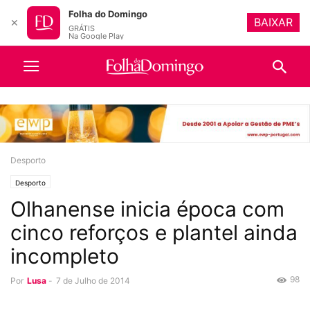
Folha do Domingo
BAIXAR
✕
GRÁTIS
Na Google Play
Desporto
Desporto
Olhanense inicia época com
cinco reforços e plantel ainda
incompleto
98
Por
Lusa
-
7 de Julho de 2014