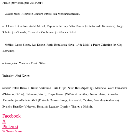
Plantel provisório para 2013/2014:
– Guarda-redes: Ricardo e Leandro Turossi (ex-Moncarapachense).
– Defesas: D’Onofrio, André Micael, Caju (ex-Farense), Vítor Bastos (ex-Vitória de Guimarães), Jorge
Ribeiro (ex-Granada, Espanha) e Coubronne (ex-Novara, Itália).
– Médios: Lucas Souza, Rui Duarte, Paulo Regula (ex-Naval 1.º de Maio) e Pedro Celestino (ex-Cluj,
Roménia).
– Avançados: Yontcha e David Silva.
Treinador: Abel Xavier.
Saídas: Rafael Bracalli, Bruno Veríssimo, Luís Filipe, Nuno Reis (Sporting), Maurício, Vasco Fernandes
(Platanias, Grécia), Babanco (Estoril), Tiago Terroso (Vitória de Setúbal), Nuno Piloto, Fernando
Alexandre (Académica), Abdi (Eintracht Braunschweig, Alemanha), Targino, Ivanildo (Académica),
Evandro Brandão (Videoton, Hungria), Leandro, Djaniny, Thalles e Djalmir.
Facebook
X
Pinterest
WhatsApp