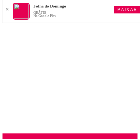
Folha do Domingo
BAIXAR
✕
GRÁTIS
Na Google Play