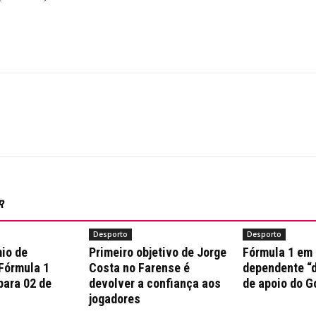
R
Desporto
Desporto
io de
Primeiro objetivo de Jorge
Fórmula 1 em
 Fórmula 1
Costa no Farense é
dependente “d
para 02 de
devolver a confiança aos
de apoio do G
jogadores