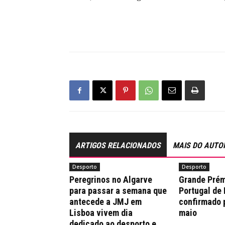
ARTIGOS RELACIONADOS
MAIS DO AUTO
Desporto
Desporto
Peregrinos no Algarve
Grande Prém
para passar a semana que
Portugal de
antecede a JMJ em
confirmado 
Lisboa vivem dia
maio
dedicado ao desporto e