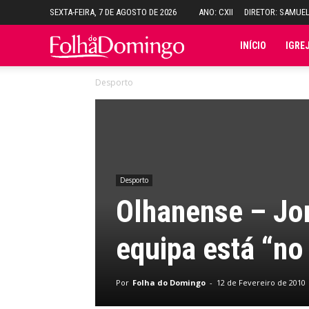
SEXTA-FEIRA, 7 DE AGOSTO DE 2026
ANO: CXII
DIRETOR: SAMUE
Folha
INÍCIO
IGRE
Desporto
do
Domingo
Desporto
Olhanense – Jor
equipa está “n
Por
Folha do Domingo
-
12 de Fevereiro de 2010