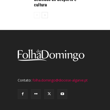
cultura
Contato:
folha.domingo@diocese-algarve.pt