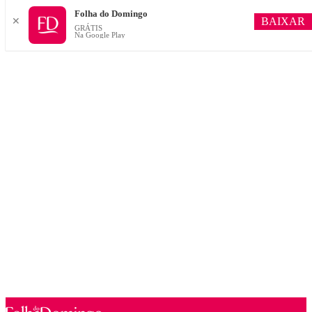
Folha do Domingo
BAIXAR
✕
GRÁTIS
Na Google Play