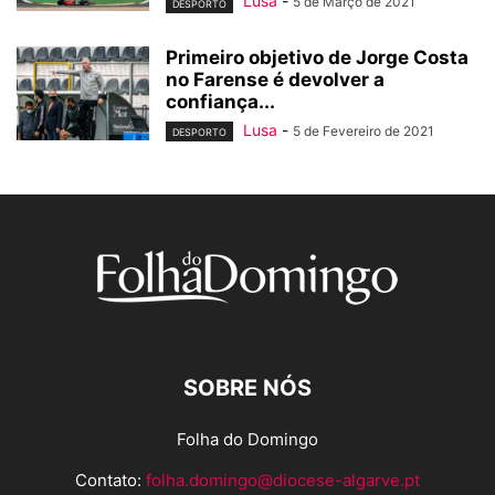
Lusa
-
5 de Março de 2021
DESPORTO
Primeiro objetivo de Jorge Costa
no Farense é devolver a
confiança...
Lusa
-
5 de Fevereiro de 2021
DESPORTO
SOBRE NÓS
Folha do Domingo
Contato:
folha.domingo@diocese-algarve.pt