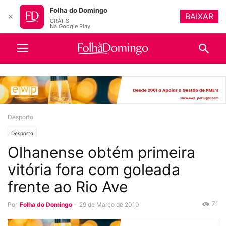
Folha do Domingo
BAIXAR
✕
GRÁTIS
Na Google Play
Desporto
Desporto
Olhanense obtém primeira
vitória fora com goleada
frente ao Rio Ave
71
Por
Folha do Domingo
-
29 de Março de 2010