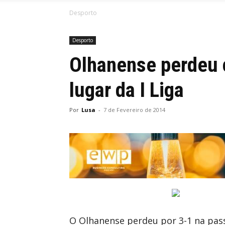
Desporto
Desporto
Olhanense perdeu 
lugar da I Liga
Por
Lusa
-
7 de Fevereiro de 2014
O Olhanense perdeu por 3-1 na pass