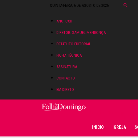
QUINTA-FEIRA, 6 DE AGOSTO DE 2026
ANO: CXII
DIRETOR: SAMUEL MENDONÇA
ESTATUTO EDITORIAL
FICHA TÉCNICA
ASSINATURA
CONTACTO
EM DIRETO
Folha do Domingo
INÍCIO
IGREJA
S