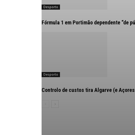
Desporto
Fórmula 1 em Portimão dependente “de pú
Desporto
Controlo de custos tira Algarve (e Açores