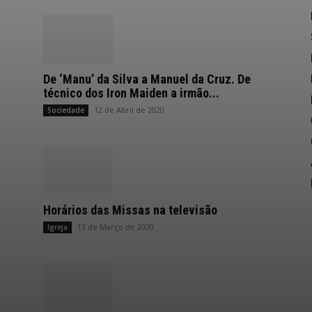
De ‘Manu’ da Silva a Manuel da Cruz. De
técnico dos Iron Maiden a irmão...
12 de Abril de 2020
Sociedade
Horários das Missas na televisão
13 de Março de 2020
Igreja