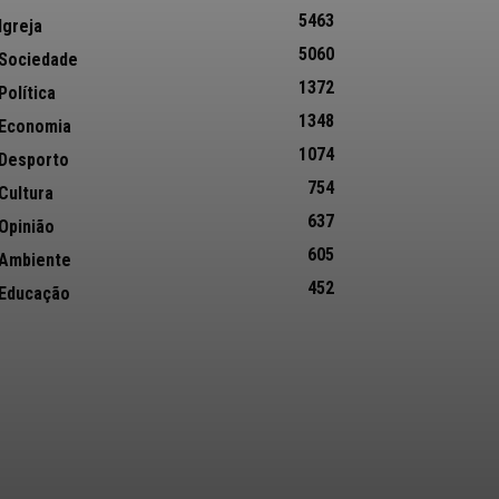
5463
Igreja
5060
Sociedade
1372
Política
1348
Economia
1074
Desporto
754
Cultura
637
Opinião
605
Ambiente
452
Educação