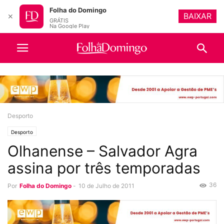
Folha do Domingo
BAIXAR
✕
GRÁTIS
Na Google Play
Desporto
Desporto
Olhanense – Salvador Agra
assina por três temporadas
36
Por
Folha do Domingo
-
10 de Julho de 2011