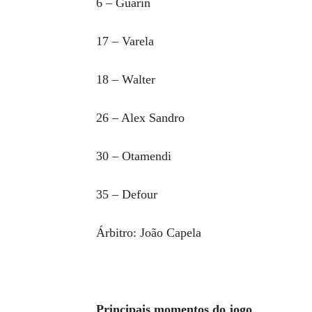
6 – Guarin
17 – Varela
18 – Walter
26 – Alex Sandro
30 – Otamendi
35 – Defour
Árbitro: João Capela
Principais momentos do jogo