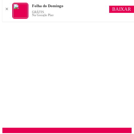
Folha do Domingo
BAIXAR
✕
GRÁTIS
Na Google Play