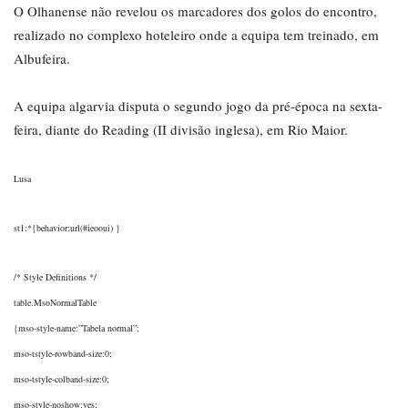
O Olhanense não revelou os marcadores dos golos do encontro,
realizado no complexo hoteleiro onde a equipa tem treinado, em
Albufeira.
A equipa algarvia disputa o segundo jogo da pré-época na sexta-
feira, diante do Reading (II divisão inglesa), em Rio Maior.
Lusa
st1:*{behavior:url(#ieooui) }
/* Style Definitions */
table.MsoNormalTable
{mso-style-name:”Tabela normal”;
mso-tstyle-rowband-size:0;
mso-tstyle-colband-size:0;
mso-style-noshow:yes;