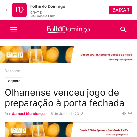
Folha do Domingo
BAIXAR
✕
GRÁTIS
Na Google Play
Desporto
Desporto
Olhanense venceu jogo de
preparação à porta fechada
44
Por
Samuel Mendonça
-
18 de Julho de 2013