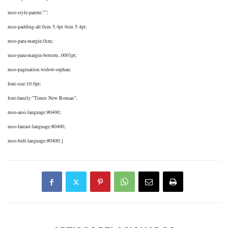
mso-style-parent:””;
mso-padding-alt:0cm 5.4pt 0cm 5.4pt;
mso-para-margin:0cm;
mso-para-margin-bottom:.0001pt;
mso-pagination:widow-orphan;
font-size:10.0pt;
font-family:”Times New Roman”;
mso-ansi-language:#0400;
mso-fareast-language:#0400;
mso-bidi-language:#0400;}