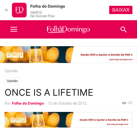
Folha do Domingo
BAIXAR
✕
GRÁTIS
Na Google Play
Opinião
Opinião
ONCE IS A LIFETIME
32
Por
Folha do Domingo
-
12 de Outubro de 2012