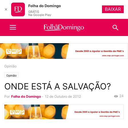
Folha do Domingo
BAIXAR
✕
GRÁTIS
Na Google Play
Opinião
Opinião
ONDE ESTÁ A SALVAÇÃO?
24
Por
Folha do Domingo
-
12 de Outubro de 2012