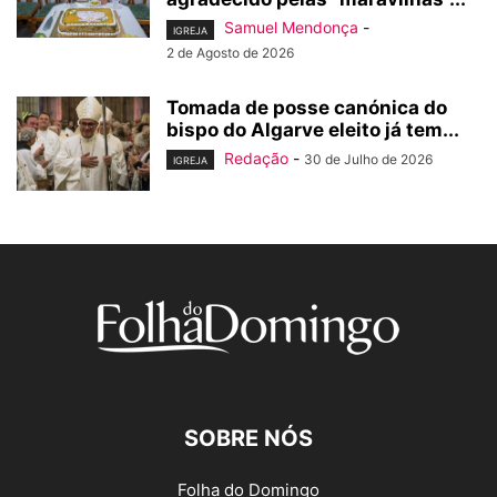
Samuel Mendonça
-
IGREJA
2 de Agosto de 2026
Tomada de posse canónica do
bispo do Algarve eleito já tem...
Redação
-
30 de Julho de 2026
IGREJA
SOBRE NÓS
Folha do Domingo