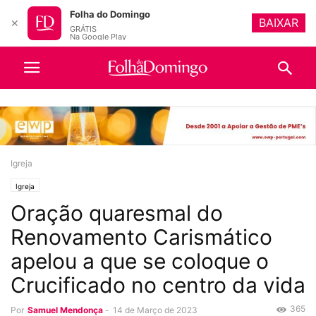
Folha do Domingo
BAIXAR
✕
GRÁTIS
Na Google Play
Igreja
Igreja
Oração quaresmal do
Renovamento Carismático
apelou a que se coloque o
Crucificado no centro da vida
365
Por
Samuel Mendonça
-
14 de Março de 2023