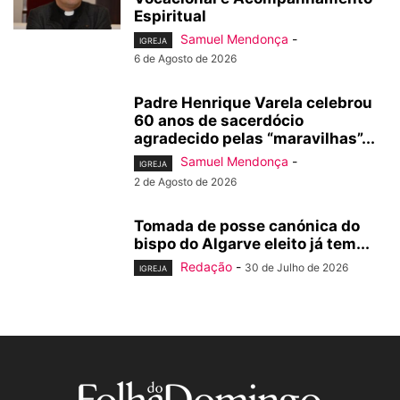
Espiritual
Samuel Mendonça
-
IGREJA
6 de Agosto de 2026
Padre Henrique Varela celebrou
60 anos de sacerdócio
agradecido pelas “maravilhas”...
Samuel Mendonça
-
IGREJA
2 de Agosto de 2026
Tomada de posse canónica do
bispo do Algarve eleito já tem...
Redação
-
30 de Julho de 2026
IGREJA