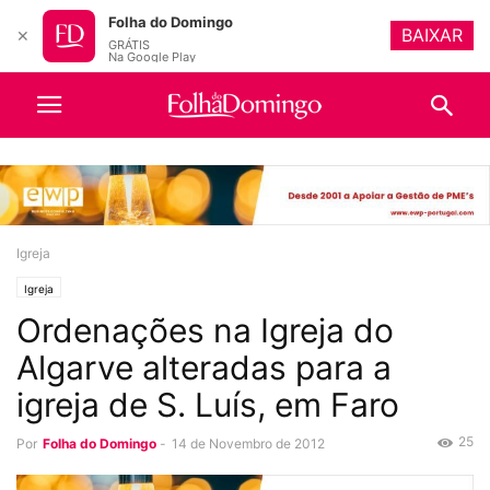
Folha do Domingo
BAIXAR
✕
GRÁTIS
Na Google Play
Igreja
Igreja
Ordenações na Igreja do
Algarve alteradas para a
igreja de S. Luís, em Faro
25
Por
Folha do Domingo
-
14 de Novembro de 2012