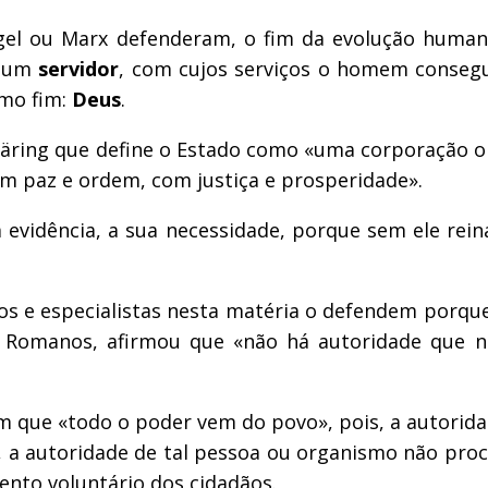
el ou Marx defenderam, o fim da evolução human
, um
servidor
, com cujos serviços o homem conseg
imo fim:
Deus
.
Häring que define o Estado como «uma corporação or
m paz e ordem, com justiça e prosperidade».
 evidência, a sua necessidade, porque sem ele rein
cos e especialistas nesta matéria o defendem porq
aos Romanos, afirmou que «não há autoridade que 
em que «todo o poder vem do povo», pois, a autori
m, a autoridade de tal pessoa ou organismo não pro
nto voluntário dos cidadãos.