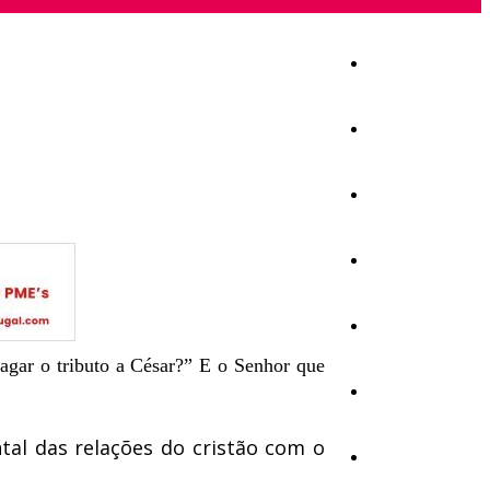
Início
Igreja
Sociedade
Economia
Política
pagar o tributo a César?” E o Senhor que
Educação
tal das relações do cristão com o
Cultura