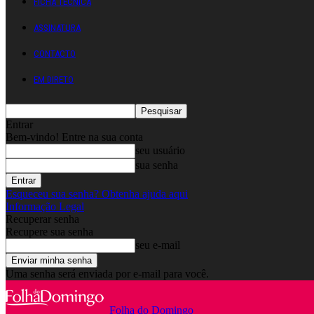
FICHA TÉCNICA
ASSINATURA
CONTACTO
EM DIRETO
Entrar
Bem-vindo! Entre na sua conta
seu usuário
sua senha
Esqueceu sua senha? Obtenha ajuda aqui
Informação Legal
Recuperar senha
Recupere sua senha
seu e-mail
Uma senha será enviada por e-mail para você.
Folha do Domingo