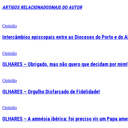
ARTIGOS RELACIONADOS
MAIS DO AUTOR
Opinião
Intercâmbios episcopais entre as Dioceses do Porto e do A
Opinião
OLHARES – Obrigado, mas não quero que decidam por mim!
Opinião
OLHARES – Orgulho Disfarçado de Fidelidade!
Opinião
OLHARES – A amnésia ibérica: foi preciso vir um Papa am