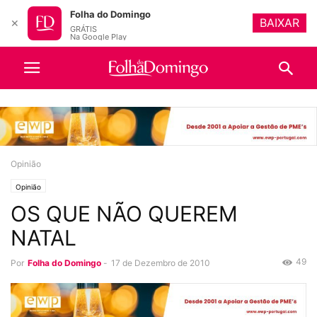
Folha do Domingo
BAIXAR
✕
GRÁTIS
Na Google Play
Opinião
Opinião
OS QUE NÃO QUEREM
NATAL
49
Por
Folha do Domingo
-
17 de Dezembro de 2010