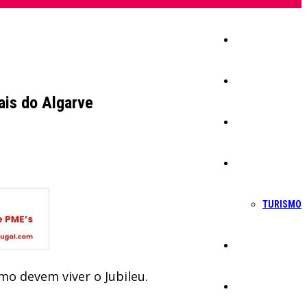
Início
Igreja
ais do Algarve
Sociedade
Economia
TURISMO
Política
mo devem viver o Jubileu.
Educação