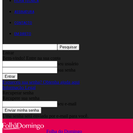
FICHA TÉCNICA
ASSINATURA
CONTACTO
EM DIRETO
Entrar
Bem-vindo! Entre na sua conta
seu usuário
sua senha
Esqueceu sua senha? Obtenha ajuda aqui
Informação Legal
Recuperar senha
Recupere sua senha
seu e-mail
Uma senha será enviada por e-mail para você.
Folha do Domingo