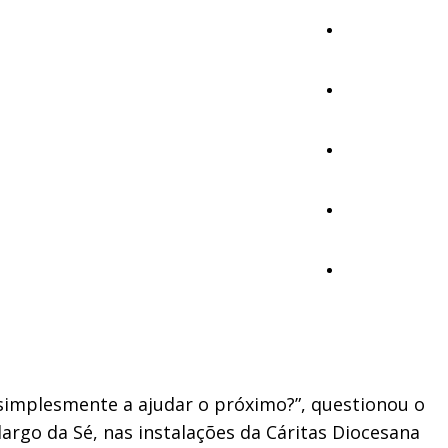
Cultura
Ambiente
Desporto
Opinião
Vídeos
simplesmente a ajudar o próximo?”, questionou o
 largo da Sé, nas instalações da Cáritas Diocesana