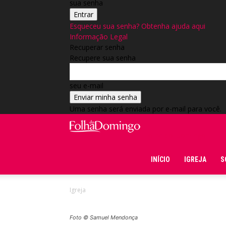
sua senha
Esqueceu sua senha? Obtenha ajuda aqui
Informação Legal
Recuperar senha
Recupere sua senha
seu e-mail
Uma senha será enviada por e-mail para você.
Folha do Domingo
INÍCIO
IGREJA
S
Igreja
Foto © Samuel Mendonça