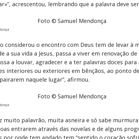
ar»”, acrescentou, lembrando que a palavra deve ser 
donça
io considerou o encontro com Deus tem de levar à 
e a sua vida a Jesus, passa a viver em renovação de 
assa a louvar, agradecer e a ter palavras doces para
s interiores ou exteriores em bênçãos, ao ponto d
airarem naquele lugar”, afirmou.
donça
z muito palavrão, muita asneira e só sabe murmurar
soas entrarem através das novelas e de alguns progr
s por onde tem andado tem “sentido o coração sofri