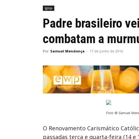
Igreja
Padre brasileiro ve
combatam a murm
Por
Samuel Mendonça
-
17 de Junho de 2016
Foto © Samuel Men
O Renovamento Carismático Católi
passadas terça e quarta-feira (14 