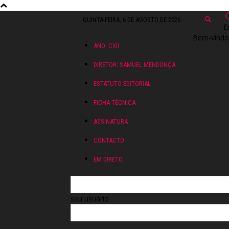
QUINTA-FEIRA, 6 DE AGOSTO DE 2026
E
Bem-vindo!
ANO: CXII
DIRETOR: SAMUEL MENDONÇA
ESTATUTO EDITORIAL
FICHA TÉCNICA
ASSINATURA
CONTACTO
EM DIRETO
seu usuário