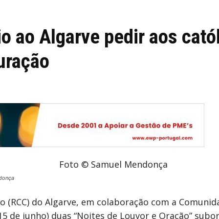
io ao Algarve pedir aos cató
uração
donça
co (RCC) do Algarve, em colaboração com a Comuni
e 15 de junho) duas “Noites de Louvor e Oração” su