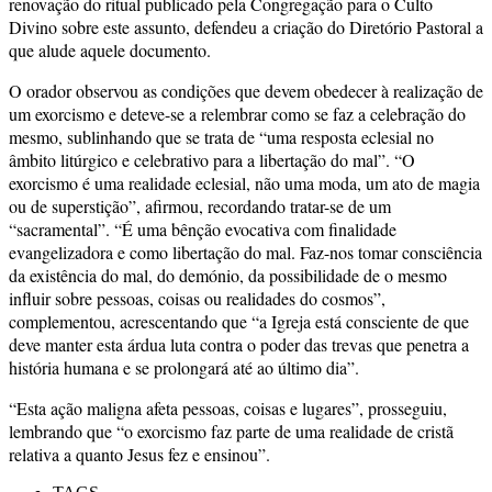
renovação do ritual publicado pela Congregação para o Culto
Divino sobre este assunto, defendeu a criação do Diretório Pastoral a
que alude aquele documento.
O orador observou as condições que devem obedecer à realização de
um exorcismo e deteve-se a relembrar como se faz a celebração do
mesmo, sublinhando que se trata de “uma resposta eclesial no
âmbito litúrgico e celebrativo para a libertação do mal”. “O
exorcismo é uma realidade eclesial, não uma moda, um ato de magia
ou de superstição”, afirmou, recordando tratar-se de um
“sacramental”. “É uma bênção evocativa com finalidade
evangelizadora e como libertação do mal. Faz-nos tomar consciência
da existência do mal, do demónio, da possibilidade de o mesmo
influir sobre pessoas, coisas ou realidades do cosmos”,
complementou, acrescentando que “a Igreja está consciente de que
deve manter esta árdua luta contra o poder das trevas que penetra a
história humana e se prolongará até ao último dia”.
“Esta ação maligna afeta pessoas, coisas e lugares”, prosseguiu,
lembrando que “o exorcismo faz parte de uma realidade de cristã
relativa a quanto Jesus fez e ensinou”.