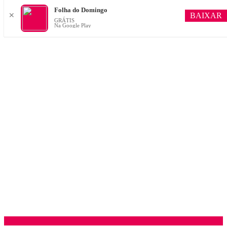
Folha do Domingo
BAIXAR
✕
GRÁTIS
Na Google Play