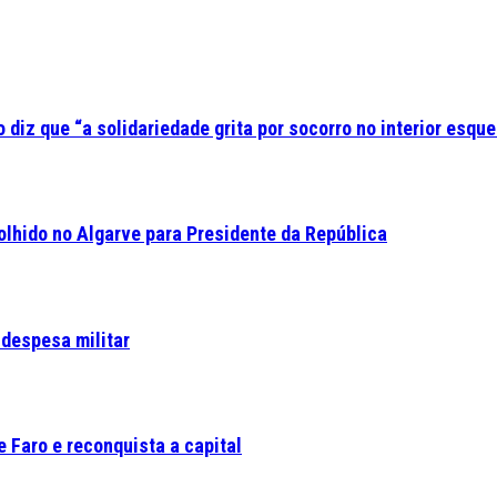
diz que “a solidariedade grita por socorro no interior esque
olhido no Algarve para Presidente da República
 despesa militar
 Faro e reconquista a capital