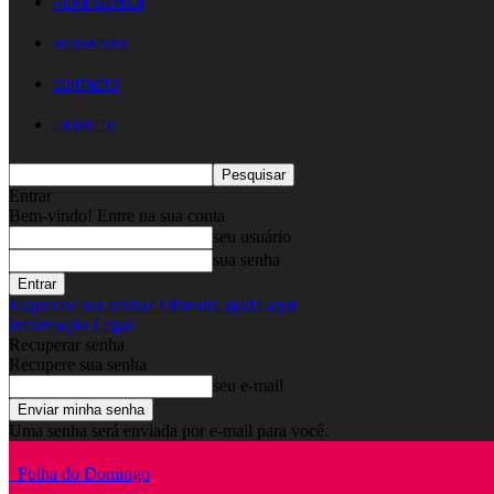
FICHA TÉCNICA
ASSINATURA
CONTACTO
EM DIRETO
Entrar
Bem-vindo! Entre na sua conta
seu usuário
sua senha
Esqueceu sua senha? Obtenha ajuda aqui
Informação Legal
Recuperar senha
Recupere sua senha
seu e-mail
Uma senha será enviada por e-mail para você.
Folha do Domingo