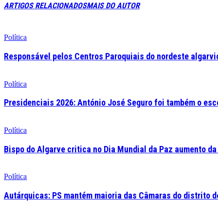
ARTIGOS RELACIONADOS
MAIS DO AUTOR
Política
Responsável pelos Centros Paroquiais do nordeste algarvio 
Política
Presidenciais 2026: António José Seguro foi também o esc
Política
Bispo do Algarve critica no Dia Mundial da Paz aumento da
Política
Autárquicas: PS mantém maioria das Câmaras do distrito de