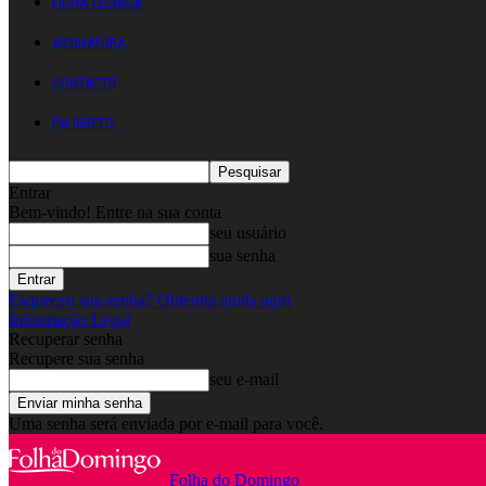
FICHA TÉCNICA
ASSINATURA
CONTACTO
EM DIRETO
Entrar
Bem-vindo! Entre na sua conta
seu usuário
sua senha
Esqueceu sua senha? Obtenha ajuda aqui
Informação Legal
Recuperar senha
Recupere sua senha
seu e-mail
Uma senha será enviada por e-mail para você.
Folha do Domingo