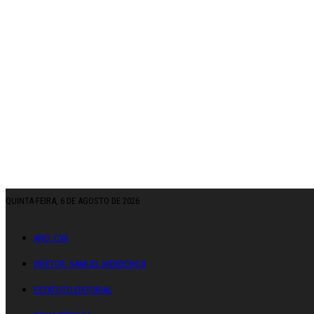
QUINTA-FEIRA, 6 DE AGOSTO DE 2026
ANO: CXII
DIRETOR: SAMUEL MENDONÇA
ESTATUTO EDITORIAL