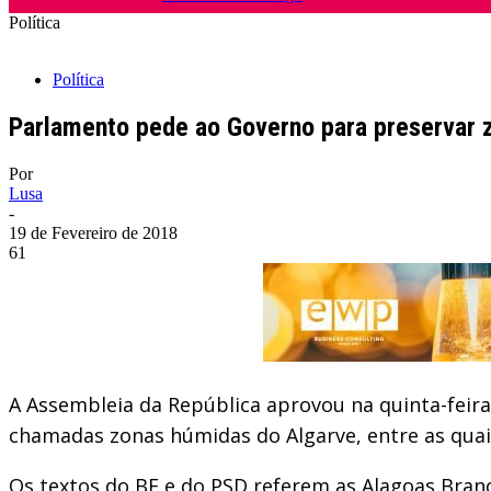
Política
Política
Parlamento pede ao Governo para preservar 
Por
Lusa
-
19 de Fevereiro de 2018
61
A Assembleia da República aprovou na quinta-feir
chamadas zonas húmidas do Algarve, entre as quais
Os textos do BE e do PSD referem as Alagoas Bran