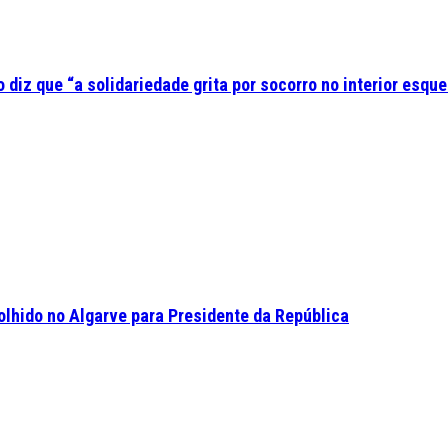
diz que “a solidariedade grita por socorro no interior esque
olhido no Algarve para Presidente da República