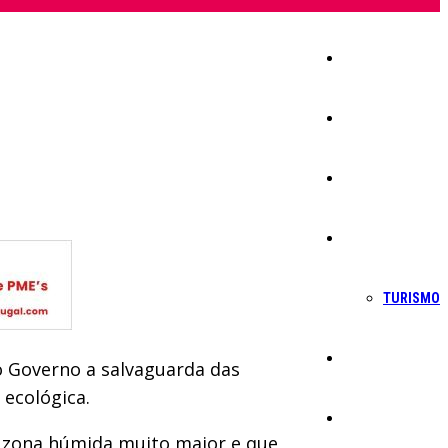
Início
Igreja
Sociedade
Economia
TURISMO
Política
o Governo a salvaguarda das
 ecológica.
Educação
a zona húmida muito maior e que