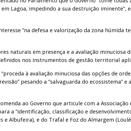
sentado no Parlamento que o Governo “tome todas a
 em Lagoa, impedindo a sua destruição iminente”, 
interesse “na defesa e valorização da zona húmida t
lores naturais em presença e a avaliação minuciosa
finidos nos instrumentos de gestão territorial apli
 “proceda à avaliação minuciosa das opções de or
u revisão” pesando a “salvaguarda do ecossistema” e 
ecomenda ao Governo que articule com a Associação 
 para a “identificação, classificação e desenvolvim
s e Albufeira), e do Trafal e Foz do Almargem (Loulé