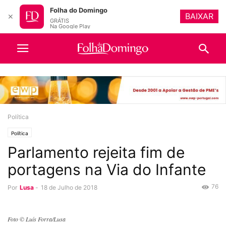
Folha do Domingo
BAIXAR
✕
GRÁTIS
Na Google Play
Política
Política
Parlamento rejeita fim de
portagens na Via do Infante
76
Por
Lusa
-
18 de Julho de 2018
Foto © Luís Forra/Lusa