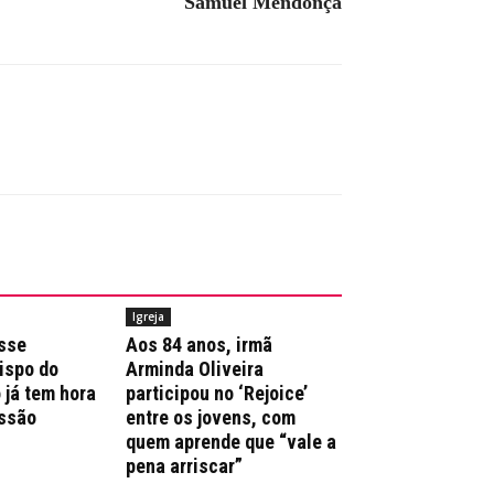
Samuel Mendonça
Igreja
sse
Aos 84 anos, irmã
ispo do
Arminda Oliveira
 já tem hora
participou no ‘Rejoice’
issão
entre os jovens, com
quem aprende que “vale a
pena arriscar”