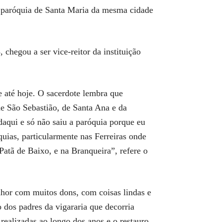
 paróquia de Santa Maria da mesma cidade
hegou a ser vice-reitor da instituição
 até hoje. O sacerdote lembra que
de São Sebastião, de Santa Ana e da
 daqui e só não saiu a paróquia porque eu
óquias, particularmente nas Ferreiras onde
atã de Baixo, e na Branqueira”, refere o
enhor com muitos dons, com coisas lindas e
 dos padres da vigararia que decorria
realizadas ao longo dos anos e o restauro