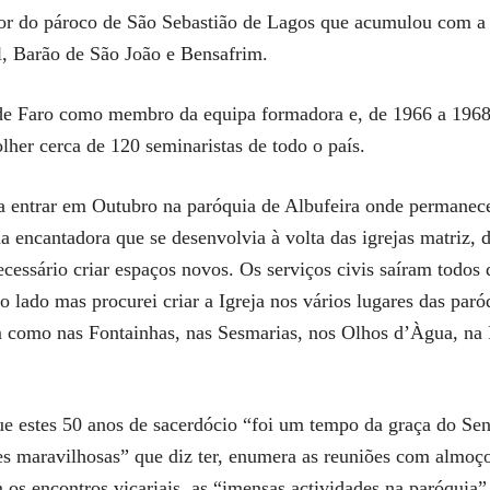
r do pároco de São Sebastião de Lagos que acumulou com a
, Barão de São João e Bensafrim.
e Faro como membro da equipa formadora e, de 1966 a 1968, c
her cerca de 120 seminaristas de todo o país.
 entrar em Outubro na paróquia de Albufeira onde permanece
a encantadora que se desenvolvia à volta das igrejas matriz, 
ecessário criar espaços novos. Os serviços civis saíram todos
ro lado mas procurei criar a Igreja nos vários lugares das par
m como nas Fontainhas, nas Sesmarias, nos Olhos d’Àgua, na P
 que estes 50 anos de sacerdócio “foi um tempo da graça do S
es maravilhosas” que diz ter, enumera as reuniões com almoço
s encontros vicariais, as “imensas actividades na paróquia” 