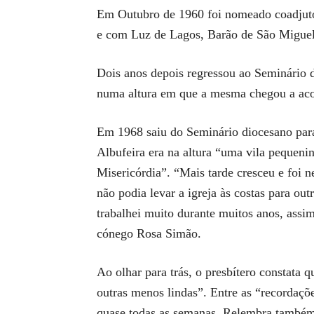
Em Outubro de 1960 foi nomeado coadjuto
e com Luz de Lagos, Barão de São Miguel
Dois anos depois regressou ao Seminário d
numa altura em que a mesma chegou a acol
Em 1968 saiu do Seminário diocesano para
Albufeira era na altura “uma vila pequenin
Misericórdia”. “Mais tarde cresceu e foi n
não podia levar a igreja às costas para out
trabalhei muito durante muitos anos, assi
cónego Rosa Simão.
Ao olhar para trás, o presbítero constata
outras menos lindas”. Entre as “recordaçõ
quase todas as semanas. Relembra também o