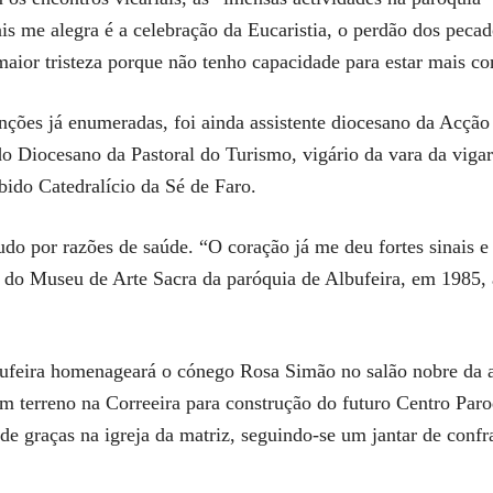
is me alegra é a celebração da Eucaristia, o perdão dos pecado
aior tristeza porque não tenho capacidade para estar mais co
nções já enumeradas, foi ainda assistente diocesano da Acçã
o Diocesano da Pastoral do Turismo, vigário da vara da viga
ido Catedralício da Sé de Faro.
do por razões de saúde. “O coração já me deu fortes sinais e 
o do Museu de Arte Sacra da paróquia de Albufeira, em 1985,
ufeira homenageará o cónego Rosa Simão no salão nobre da a
um terreno na Correeira para construção do futuro Centro Par
 de graças na igreja da matriz, seguindo-se um jantar de confr