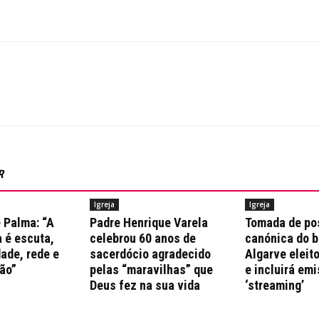
R
Igreja
Igreja
 Palma: “A
Padre Henrique Varela
Tomada de po
 é escuta,
celebrou 60 anos de
canónica do b
ade, rede e
sacerdócio agradecido
Algarve eleito
ão”
pelas “maravilhas” que
e incluirá em
Deus fez na sua vida
‘streaming’