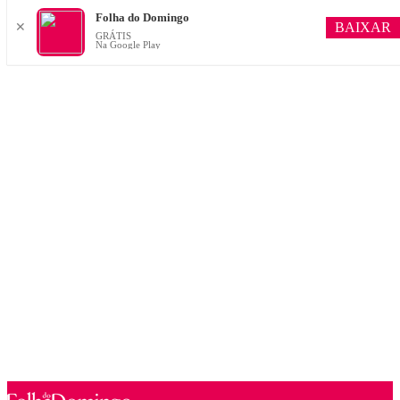
Folha do Domingo
BAIXAR
✕
GRÁTIS
Na Google Play