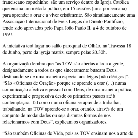
franciscano capuchinho, são um serviço dentro da Igreja Católica
que ensina um método prático, em 15 sessões (uma por semana)
para aprender a orar e a viver cristãmente. São simultaneamente uma
Associação Internacional de Fiéis Leigos de Direito Pontifício,
tendo sido aprovadas pelo Papa João Paulo II, a 4 de outubro de
1997.
A iniciativa terá lugar no salão paroquial de Olhão, na Travessa 18
de Junho, perto da igreja matriz, sempre pelas 20.30h.
A organização lembra que “as TOV são abertas a toda a gente,
designadamente a todos os que sinceramente buscam Deus,
destinando-se de uma maneira especial aos leigos [não clérigos]”.
“São «Oficinas de Oração» porque se aprende a orar (…) numa
comunicação afectiva e pessoal com Deus, de uma maneira prática,
experimental e progressiva desde os primeiros passos até à
contemplação. Tal como numa oficina se aprende a trabalhar,
trabalhando, na TOV aprende-se a orar, orando, através de um
conjunto de modalidades ou seja distintas formas de nos
relacionarmos com Deus”, explicam os organizadores.
“São também Oficinas de Vida, pois as TOV ensinam-nos a arte de