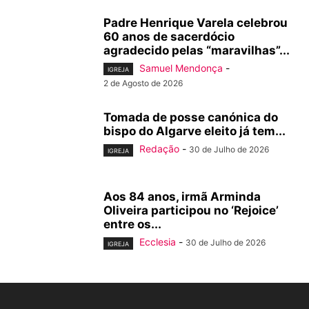
Padre Henrique Varela celebrou
60 anos de sacerdócio
agradecido pelas “maravilhas”...
Samuel Mendonça
-
IGREJA
2 de Agosto de 2026
Tomada de posse canónica do
bispo do Algarve eleito já tem...
Redação
-
30 de Julho de 2026
IGREJA
Aos 84 anos, irmã Arminda
Oliveira participou no ‘Rejoice’
entre os...
Ecclesia
-
30 de Julho de 2026
IGREJA