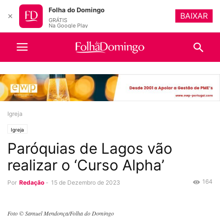
Folha do Domingo
BAIXAR
✕
GRÁTIS
Na Google Play
Igreja
Igreja
Paróquias de Lagos vão
realizar o ‘Curso Alpha’
164
Por
Redação
-
15 de Dezembro de 2023
Foto © Samuel Mendonça/Folha do Domingo