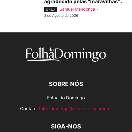
agradecido pelas “maravilhas”...
Samuel Mendonça
-
IGREJA
2 de Agosto de 2026
SOBRE NÓS
Folha do Domingo
Contato:
folha.domingo@diocese-algarve.pt
SIGA-NOS