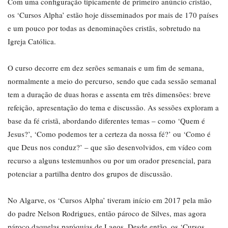
Com uma configuração tipicamente de primeiro anúncio cristão,
os ‘Cursos Alpha’ estão hoje disseminados por mais de 170 países
e um pouco por todas as denominações cristãs, sobretudo na
Igreja Católica.
O curso decorre em dez serões semanais e um fim de semana,
normalmente a meio do percurso, sendo que cada sessão semanal
tem a duração de duas horas e assenta em três dimensões: breve
refeição, apresentação do tema e discussão. As sessões exploram a
base da fé cristã, abordando diferentes temas – como ‘Quem é
Jesus?’, ‘Como podemos ter a certeza da nossa fé?’ ou ‘Como é
que Deus nos conduz?’ – que são desenvolvidos, em vídeo com
recurso a alguns testemunhos ou por um orador presencial, para
potenciar a partilha dentro dos grupos de discussão.
No Algarve, os ‘Cursos Alpha’ tiveram início em 2017 pela mão
do padre Nelson Rodrigues, então pároco de Silves, mas agora
pároco daquelas paróquias de Lagos. Desde então, os ‘Cursos