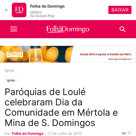
Folha do Domingo
BAIXAR
✕
GRÁTIS
Na Google Play
Igreja
Igreja
Paróquias de Loulé
celebraram Dia da
Comunidade em Mértola e
Mina de S. Domingos
21
Por
Folha do Domingo
-
12 de Julho de 2010