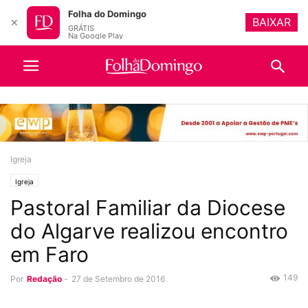
Folha do Domingo
BAIXAR
✕
GRÁTIS
Na Google Play
Igreja
Igreja
Pastoral Familiar da Diocese
do Algarve realizou encontro
em Faro
149
Por
Redação
-
27 de Setembro de 2016