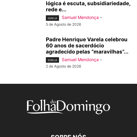
lógica é escuta, subsidiariedade,
rede e...
Samuel Mendonça
-
IGREJA
5 de Agosto de 2026
Padre Henrique Varela celebrou
60 anos de sacerdócio
agradecido pelas “maravilhas”...
Samuel Mendonça
-
IGREJA
2 de Agosto de 2026