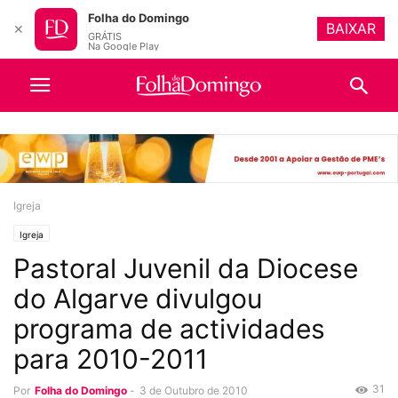
Folha do Domingo
BAIXAR
✕
GRÁTIS
Na Google Play
Igreja
Igreja
Pastoral Juvenil da Diocese
do Algarve divulgou
programa de actividades
para 2010-2011
31
Por
Folha do Domingo
-
3 de Outubro de 2010