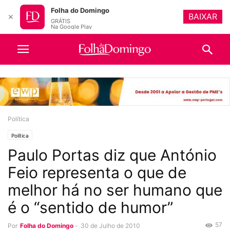
Folha do Domingo
BAIXAR
✕
GRÁTIS
Na Google Play
Política
Política
Paulo Portas diz que António
Feio representa o que de
melhor há no ser humano que
é o “sentido de humor”
57
Por
Folha do Domingo
-
30 de Julho de 2010