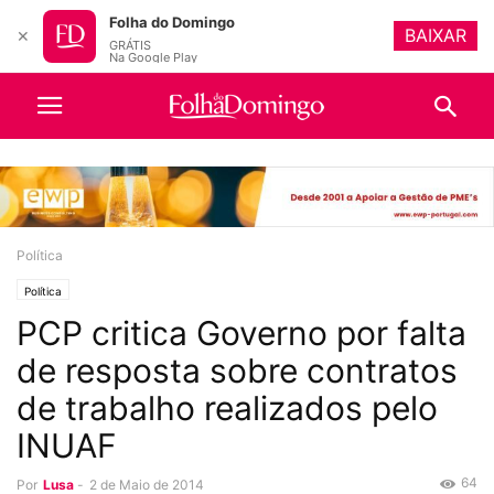
Folha do Domingo
BAIXAR
✕
GRÁTIS
Na Google Play
Política
Política
PCP critica Governo por falta
de resposta sobre contratos
de trabalho realizados pelo
INUAF
64
Por
Lusa
-
2 de Maio de 2014