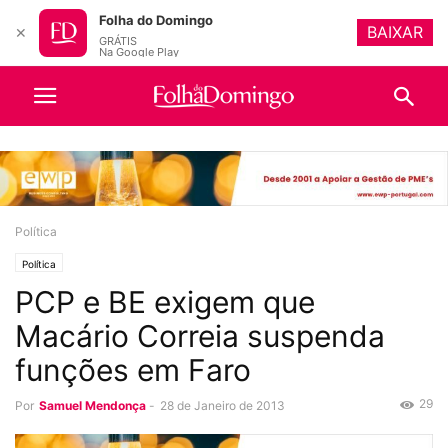
Folha do Domingo
BAIXAR
✕
GRÁTIS
Na Google Play
Política
Política
PCP e BE exigem que
Macário Correia suspenda
funções em Faro
29
Por
Samuel Mendonça
-
28 de Janeiro de 2013