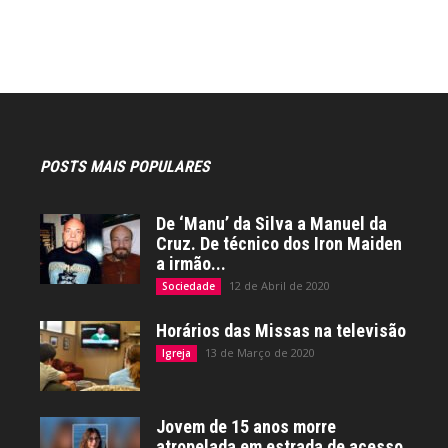
POSTS MAIS POPULARES
De ‘Manu’ da Silva a Manuel da
Cruz. De técnico dos Iron Maiden
a irmão...
12 de Abril de 2020
Sociedade
Horários das Missas na televisão
13 de Março de 2020
Igreja
Jovem de 15 anos morre
atropelada em estrada de acesso