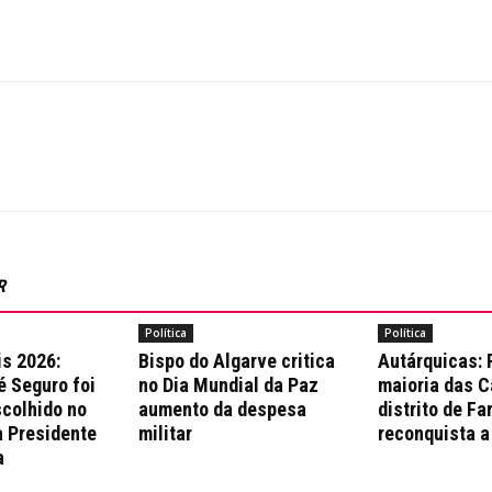
R
Política
Política
is 2026:
Bispo do Algarve critica
Autárquicas:
é Seguro foi
no Dia Mundial da Paz
maioria das 
colhido no
aumento da despesa
distrito de Fa
a Presidente
militar
reconquista a
a