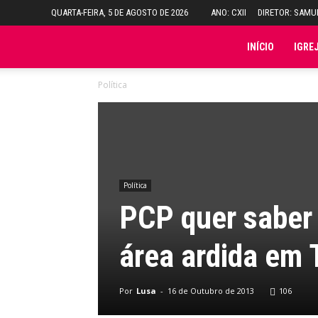
QUARTA-FEIRA, 5 DE AGOSTO DE 2026
ANO: CXII
DIRETOR: SAM
Folha
INÍCIO
IGRE
Política
do
Domingo
Política
PCP quer saber 
área ardida em T
Por
Lusa
-
16 de Outubro de 2013
106