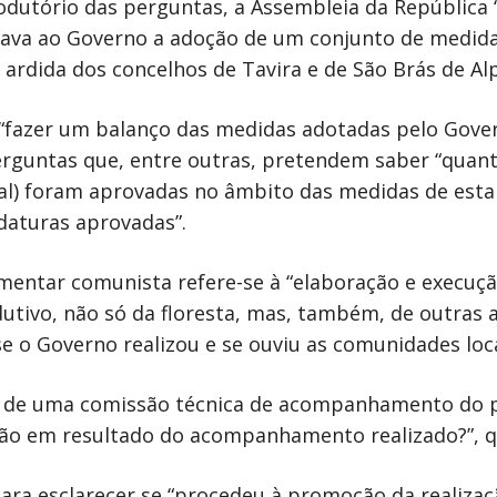
odutório das perguntas, a Assembleia da República
dava ao Governo a adoção de um conjunto de medid
 ardida dos concelhos de Tavira e de São Brás de Alp
“fazer um balanço das medidas adotadas pelo Gove
erguntas que, entre outras, pretendem saber “quant
) foram aprovadas no âmbito das medidas de estabi
daturas aprovadas”.
mentar comunista refere-se à “elaboração e execuç
utivo, não só da floresta, mas, também, de outras a
e o Governo realizou e se ouviu as comunidades loc
o de uma comissão técnica de acompanhamento do p
ão em resultado do acompanhamento realizado?”, q
ara esclarecer se “procedeu à promoção da realizaçã