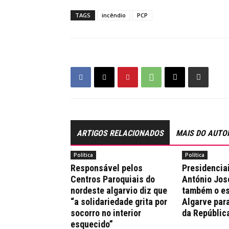
TAGS
incêndio
PCP
ARTIGOS RELACIONADOS
MAIS DO AUTO
Política
Política
Responsável pelos
Presidencia
Centros Paroquiais do
António Jos
nordeste algarvio diz que
também o es
“a solidariedade grita por
Algarve par
socorro no interior
da Repúblic
esquecido”