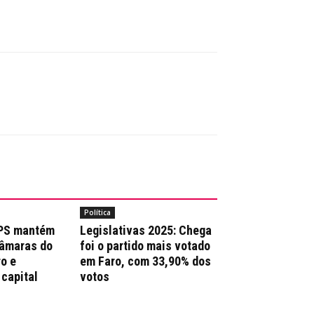
Política
 PS mantém
Legislativas 2025: Chega
Câmaras do
foi o partido mais votado
ro e
em Faro, com 33,90% dos
 capital
votos