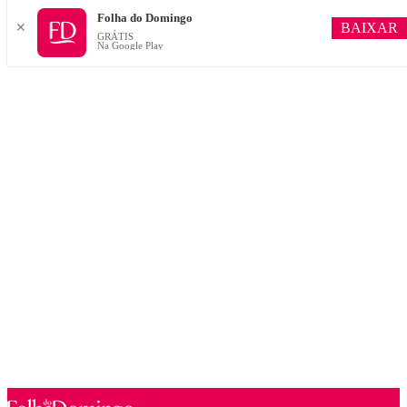
Folha do Domingo
BAIXAR
✕
GRÁTIS
Na Google Play