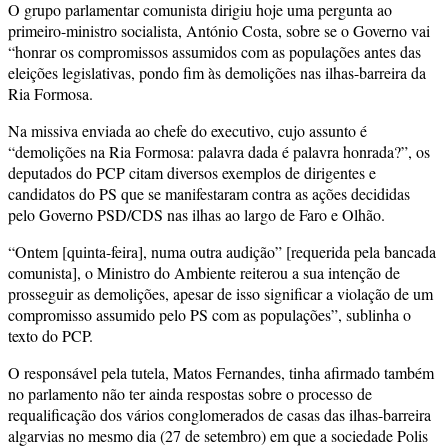
O grupo parlamentar comunista dirigiu hoje uma pergunta ao
primeiro-ministro socialista, António Costa, sobre se o Governo vai
“honrar os compromissos assumidos com as populações antes das
eleições legislativas, pondo fim às demolições nas ilhas-barreira da
Ria Formosa.
Na missiva enviada ao chefe do executivo, cujo assunto é
“demolições na Ria Formosa: palavra dada é palavra honrada?”, os
deputados do PCP citam diversos exemplos de dirigentes e
candidatos do PS que se manifestaram contra as ações decididas
pelo Governo PSD/CDS nas ilhas ao largo de Faro e Olhão.
“Ontem [quinta-feira], numa outra audição” [requerida pela bancada
comunista], o Ministro do Ambiente reiterou a sua intenção de
prosseguir as demolições, apesar de isso significar a violação de um
compromisso assumido pelo PS com as populações”, sublinha o
texto do PCP.
O responsável pela tutela, Matos Fernandes, tinha afirmado também
no parlamento não ter ainda respostas sobre o processo de
requalificação dos vários conglomerados de casas das ilhas-barreira
algarvias no mesmo dia (27 de setembro) em que a sociedade Polis