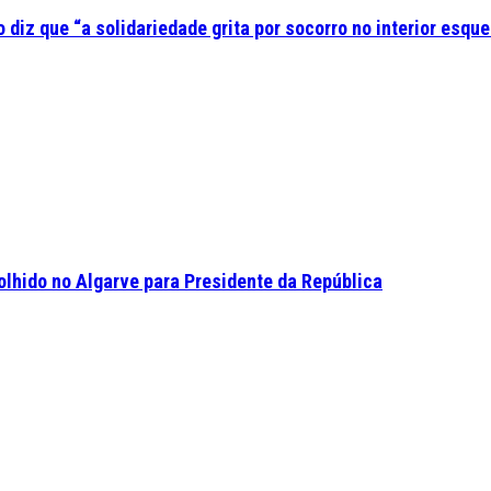
diz que “a solidariedade grita por socorro no interior esque
olhido no Algarve para Presidente da República