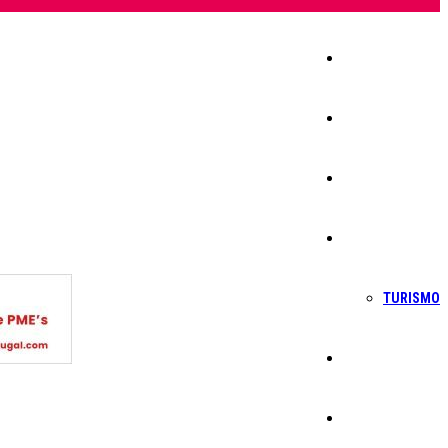
Início
Igreja
Sociedade
Economia
TURISMO
Política
Educação