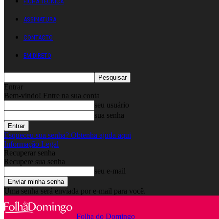
FICHA TÉCNICA
ASSINATURA
CONTACTO
EM DIRETO
Entrar
Bem-vindo! Entre na sua conta
seu usuário
sua senha
Esqueceu sua senha? Obtenha ajuda aqui
Informação Legal
Recuperar senha
Recupere sua senha
seu e-mail
Uma senha será enviada por e-mail para você.
Folha do Domingo