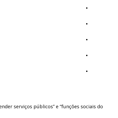
Cultura
Ambiente
Desporto
Opinião
Vídeos
nder serviços públicos” e “funções sociais do