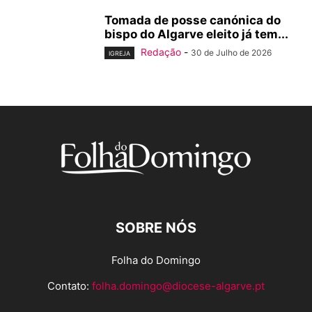
Tomada de posse canónica do
bispo do Algarve eleito já tem...
Redação
-
30 de Julho de 2026
IGREJA
SOBRE NÓS
Folha do Domingo
Contato:
folha.domingo@diocese-algarve.pt