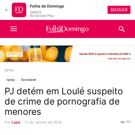
Folha do Domingo
BAIXAR
✕
GRÁTIS
Na Google Play
Igreja
Igreja
Sociedade
PJ detém em Loulé suspeito
de crime de pornografia de
menores
69
Por
Lusa
-
12 de Janeiro de 2018