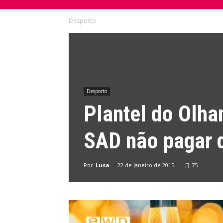
Desporto
do
Domingo
Desporto
Plantel do Olha
SAD não pagar d
Por
Lusa
-
22 de Janeiro de 2015
75