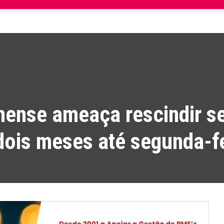
nense ameaça rescindir s
ois meses até segunda-fe