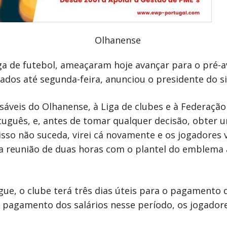
ga de futebol, ameaçaram hoje avançar para o pré-av
dos até segunda-feira, anunciou o presidente do si
áveis do Olhanense, à Liga de clubes e à Federaçã
tuguês, e, antes de tomar qualquer decisão, obter 
isso não suceda, virei cá novamente e os jogadores v
a reunião de duas horas com o plantel do emblema 
gue, o clube terá três dias úteis para o pagamento d
o pagamento dos salários nesse período, os jogador