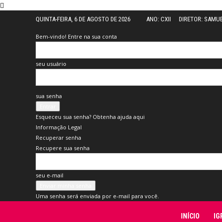
QUINTA-FEIRA, 6 DE AGOSTO DE 2026
ANO: CXII
DIRETOR: SAMU
Bem-vindo! Entre na sua conta
seu usuário
sua senha
Esqueceu sua senha? Obtenha ajuda aqui
Informação Legal
Recuperar senha
Recupere sua senha
seu e-mail
Uma senha será enviada por e-mail para você.
Folha
INÍCIO
IG