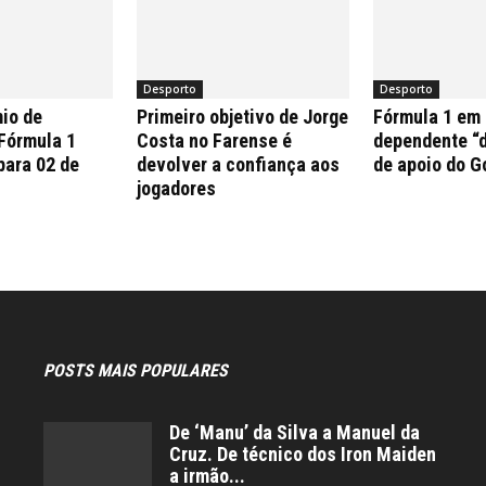
Desporto
Desporto
io de
Primeiro objetivo de Jorge
Fórmula 1 em
 Fórmula 1
Costa no Farense é
dependente “d
para 02 de
devolver a confiança aos
de apoio do G
jogadores
POSTS MAIS POPULARES
De ‘Manu’ da Silva a Manuel da
Cruz. De técnico dos Iron Maiden
a irmão...