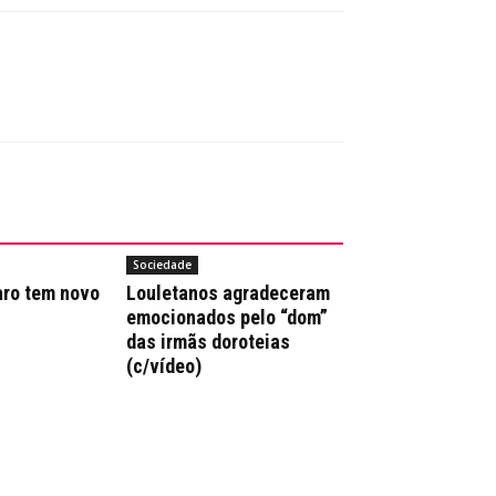
Sociedade
aro tem novo
Louletanos agradeceram
emocionados pelo “dom”
das irmãs doroteias
(c/vídeo)