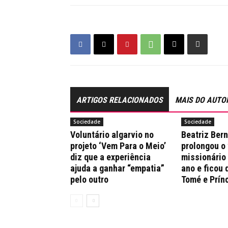
ARTIGOS RELACIONADOS
MAIS DO AUTO
Sociedade
Sociedade
Voluntário algarvio no
Beatriz Ber
projeto ‘Vem Para o Meio’
prolongou o
diz que a experiência
missionário
ajuda a ganhar “empatia”
ano e ficou 
pelo outro
Tomé e Prín