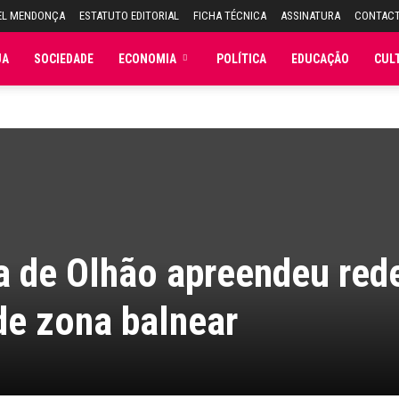
EL MENDONÇA
ESTATUTO EDITORIAL
FICHA TÉCNICA
ASSINATURA
CONTAC
JA
SOCIEDADE
ECONOMIA
POLÍTICA
EDUCAÇÃO
CUL
a de Olhão apreendeu red
de zona balnear