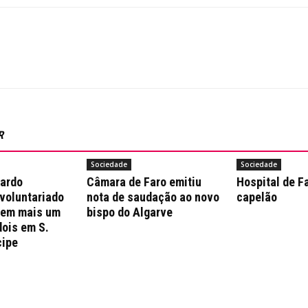
R
Sociedade
Sociedade
nardo
Câmara de Faro emitiu
Hospital de F
 voluntariado
nota de saudação ao novo
capelão
 em mais um
bispo do Algarve
dois em S.
cipe