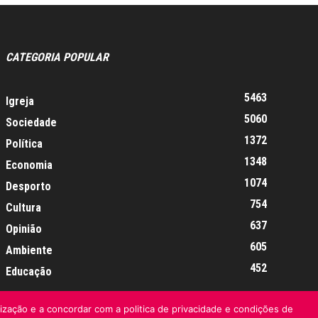
CATEGORIA POPULAR
5463
Igreja
5060
Sociedade
1372
Política
1348
Economia
1074
Desporto
754
Cultura
637
Opinião
605
Ambiente
452
Educação
lização e a concordar com a politica de privacidade e condições de