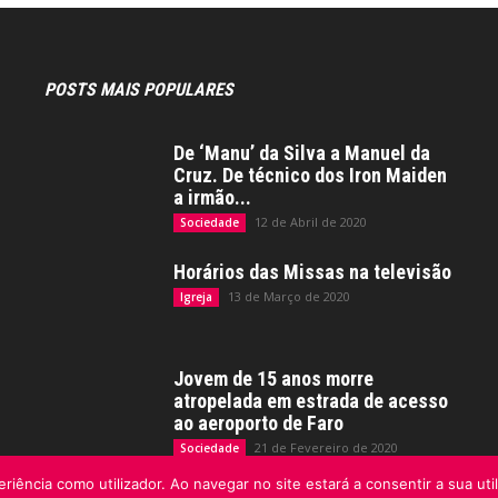
POSTS MAIS POPULARES
De ‘Manu’ da Silva a Manuel da
Cruz. De técnico dos Iron Maiden
a irmão...
12 de Abril de 2020
Sociedade
Horários das Missas na televisão
13 de Março de 2020
Igreja
Jovem de 15 anos morre
atropelada em estrada de acesso
ao aeroporto de Faro
21 de Fevereiro de 2020
Sociedade
riência como utilizador. Ao navegar no site estará a consentir a sua uti