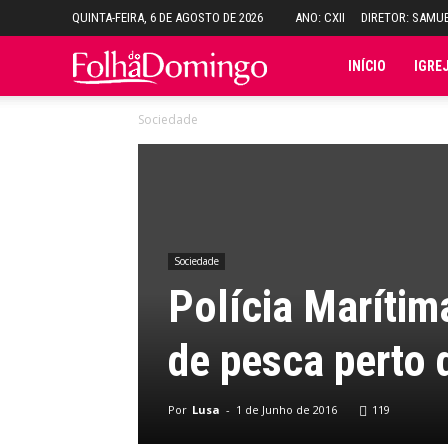
QUINTA-FEIRA, 6 DE AGOSTO DE 2026
ANO: CXII
DIRETOR: SAMU
Folha
INÍCIO
IGRE
Sociedade
do
Domingo
Sociedade
Polícia Marítim
de pesca perto 
Por
Lusa
-
1 de Junho de 2016
119