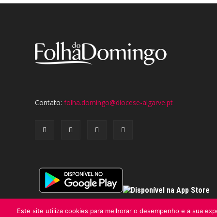
Contato:
folha.domingo@diocese-algarve.pt
Este site utiliza cookies para melhorar o desempenho e a sua expe