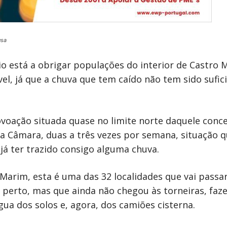
usa
vio está a obrigar populações do interior de Castr
l, já que a chuva que tem caído não tem sido sufici
ação situada quase no limite norte daquele concel
 da Câmara, duas a três vezes por semana, situação 
á ter trazido consigo alguma chuva.
Marim, esta é uma das 32 localidades que vai passar
o perto, mas que ainda não chegou às torneiras, fa
ua dos solos e, agora, dos camiões cisterna.