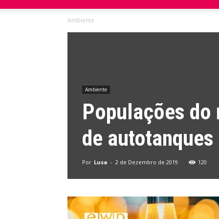
Ambiente
Ambiente
Populações do 
de autotanques
Por
Lusa
-
2 de Dezembro de 2019
120