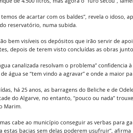
que de 4.500 litros, mas agora o “furo secou”, lame
 temos de acartar com os baldes”, revela o idoso, 
 do reservatório, numa subida.
ão bem visíveis os depósitos que irão servir de ap
s, depois de terem visto concluídas as obras junto
gua canalizada resolvam o problema” confidencia à
de água se “tem vindo a agravar” e onde a maior par
das, há 25 anos, as barragens do Beliche e de Odele
de do Algarve, no entanto, “pouco ou nada” trouxer
ro Marim.
, mas cabe ao município conseguir as verbas para g
 estas bacias sem delas poderem usufruir”, afirma