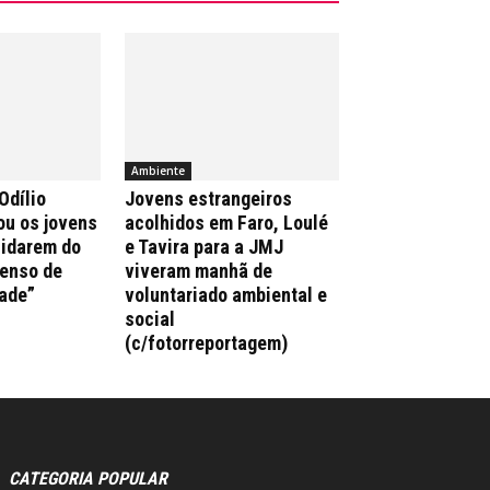
Ambiente
Odílio
Jovens estrangeiros
ou os jovens
acolhidos em Faro, Loulé
uidarem do
e Tavira para a JMJ
enso de
viveram manhã de
ade”
voluntariado ambiental e
social
(c/fotorreportagem)
CATEGORIA POPULAR