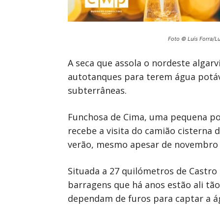
Foto © Luís Forra/L
A seca que assola o nordeste algar
autotanques para terem água potáve
subterrâneas.
Funchosa de Cima, uma pequena povo
recebe a visita do camião cisterna
verão, mesmo apesar de novembro j
Situada a 27 quilómetros de Castro 
barragens que há anos estão ali tã
dependam de furos para captar a ág