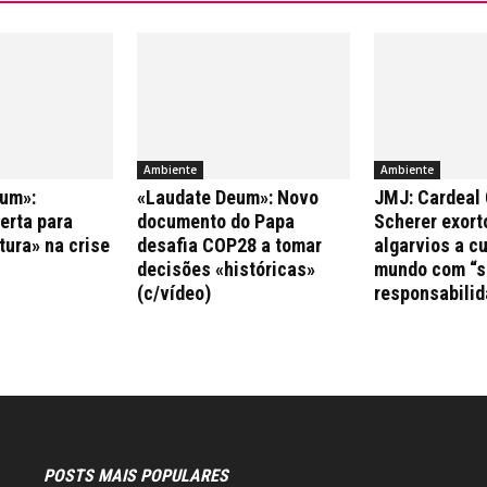
Ambiente
Ambiente
um»:
«Laudate Deum»: Novo
JMJ: Cardeal 
erta para
documento do Papa
Scherer exort
tura» na crise
desafia COP28 a tomar
algarvios a c
decisões «históricas»
mundo com “s
(c/vídeo)
responsabilid
POSTS MAIS POPULARES